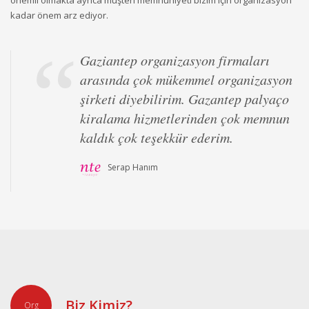
önemli olmakta ayrıca müşteri memnuniyeti bizim için organizasyon
kadar önem arz ediyor.
Gaziantep organizasyon firmaları
arasında çok mükemmel organizasyon
şirketi diyebilirim. Gazantep palyaço
kiralama hizmetlerinden çok memnun
kaldık çok teşekkür ederim.
Serap Hanım
Gaziantep açılış organizasyon
yaptırarak iş yeri organizasyon
hizmetlerimi daima sizlere
yaptırmaktan mutluluk duyuyorum.
Servet Bey
Biz Kimiz?
Org