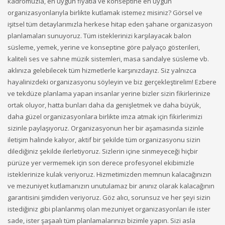
kadromuzla, en uygun fiyatla ve konseptine en uygun
organizasyonlarıyla birlikte kutlamak istemez misiniz? Görsel ve
işitsel tüm detaylarımızla herkese hitap eden şahane organizasyon
planlamaları sunuyoruz. Tüm isteklerinizi karşılayacak balon
süsleme, yemek, yerine ve konseptine göre palyaço gösterileri,
kaliteli ses ve sahne müzik sistemleri, masa sandalye süsleme vb.
aklınıza gelebilecek tüm hizmetlerle karşınızdayız. Siz yalnızca
hayalinizdeki organizasyonu söyleyin ve biz gerçekleştirelim! Ezbere
ve tekdüze planlama yapan insanlar yerine bizler sizin fikirlerinize
ortak oluyor, hatta bunları daha da genişletmek ve daha büyük,
daha güzel organizasyonlara birlikte imza atmak için fikirlerimizi
sizinle paylaşıyoruz. Organizasyonun her bir aşamasında sizinle
iletişim halinde kalıyor, aktif bir şekilde tüm organizasyonu sizin
dilediğiniz şekilde ilerletiyoruz. Sizlerin içine sinmeyeceği hiçbir
pürüze yer vermemek için son derece profesyonel ekibimizle
isteklerinize kulak veriyoruz. Hizmetimizden memnun kalacağınızın
ve mezuniyet kutlamanızın unutulamaz bir anınız olarak kalacağının
garantisini şimdiden veriyoruz. Göz alıcı, sorunsuz ve her şeyi sizin
istediğiniz gibi planlanmış olan mezuniyet organizasyonları ile ister
sade, ister şaşaalı tüm planlamalarınızı bizimle yapın. Sizi asla