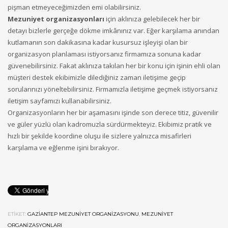
pişman etmeyeceğimizden emi olabilirsiniz.
Mezuniyet organizasyonları
için aklınıza gelebilecek her bir
detayı bizlerle gerçeğe dökme imkânınız var. Eğer karşılama anından
kutlamanın son dakikasına kadar kusursuz işleyişi olan bir
organizasyon planlaması istiyorsanız firmamıza sonuna kadar
güvenebilirsiniz. Fakat aklınıza takılan her bir konu için işinin ehli olan
müşteri destek ekibimizle dilediğiniz zaman iletişime geçip
sorularınızı yöneltebilirsiniz. Firmamızla iletişime geçmek istiyorsanız
iletişim sayfamızı kullanabilirsiniz.
Organizasyonların her bir aşamasını işinde son derece titiz, güvenilir
ve güler yüzlü olan kadromuzla sürdürmekteyiz. Ekibimiz pratik ve
hızlı bir şekilde koordine oluşu ile sizlere yalnızca misafirleri
karşılama ve eğlenme işini bırakıyor.
ETIKET:
GAZIANTEP MEZUNIYET ORGANIZASYONU
,
MEZUNIYET
ORGANIZASYONLARI