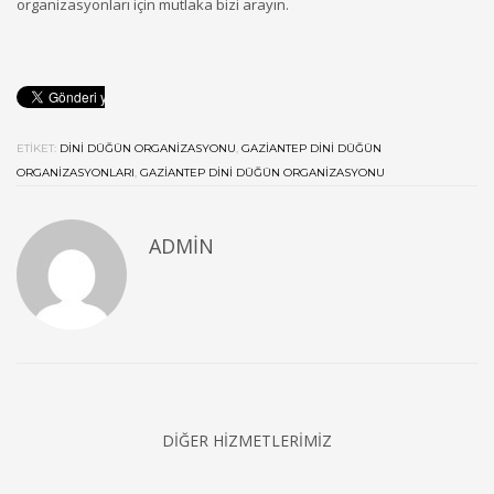
organizasyonları için mutlaka bizi arayın.
ETIKET:
DINI DÜĞÜN ORGANIZASYONU
,
GAZIANTEP DINI DÜĞÜN
ORGANIZASYONLARI
,
GAZIANTEP DINI DÜĞÜN ORGANIZASYONU
ADMIN
DIĞER HIZMETLERIMIZ