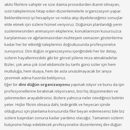
akılcı fikirlere sahiptir ve size daima prosedürden ibaret olmayan,
sizin taleplerinize hitap eden düzenlemelerle organizasyon yapar.
Beklentilerinizi iyi hesaplıyor ve nokta atışı diyebileceğimiz sonuçlar
elde etmek için sizlere hizmet veriyoruz. Düğünün planlandığı yerin
süslenmesinden animasyon ekiplerine, konuklarınızın kusursuzca
karşılanması ve ağırlanmasından muhteşem semazen gösterilerine
kadar her bir etkinliği talepleriniz doğrultusunda profesyonelce
sunuyoruz. Dini düğün organizasyonu içeriğindeki her bir detay,
sizlerin hayallerinizdeki gibi bir görsel şölene imza atmaktadırlar.
Bizler, çok ama çok özel ekibimizle bu tarihi günü sizler için hem
mutluluğa, hem duaya, hem de asla unutulmayacak bir anıya
çevirmek adına hazırda bekliyoruz.
Eğer bir
dini düğün organizasyonu
yapmak istiyor ve bunu da işin
profesyonellerine bırakmak istiyorsanız, bizi hiç düşünmeden ve
çekinmeden arayabilirsiniz. Bizlere yalnızca neler istediğinizi belirtin
yeter. Hiçbir fikrini olmasa dahi, tedirginlik ve heyecan içinde
olduğunuz için planlama konusunda fikir beyan edemeseniz bile biz
sizlere başından sonuna kadar yardımcı olacağız. Tamamen sizlerin
bütçesine hitap edebilecek profesyonelce düzenlenmiş dini düğün