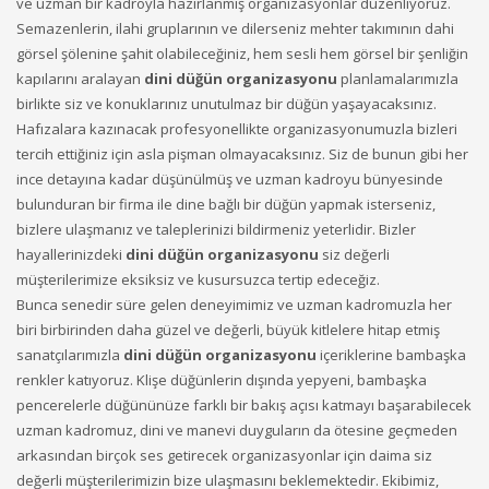
ve uzman bir kadroyla hazırlanmış organizasyonlar düzenliyoruz.
Semazenlerin, ilahi gruplarının ve dilerseniz mehter takımının dahi
görsel şölenine şahit olabileceğiniz, hem sesli hem görsel bir şenliğin
kapılarını aralayan
dini düğün organizasyonu
planlamalarımızla
birlikte siz ve konuklarınız unutulmaz bir düğün yaşayacaksınız.
Hafızalara kazınacak profesyonellikte organizasyonumuzla bizleri
tercih ettiğiniz için asla pişman olmayacaksınız. Siz de bunun gibi her
ince detayına kadar düşünülmüş ve uzman kadroyu bünyesinde
bulunduran bir firma ile dine bağlı bir düğün yapmak isterseniz,
bizlere ulaşmanız ve taleplerinizi bildirmeniz yeterlidir. Bizler
hayallerinizdeki
dini düğün organizasyonu
siz değerli
müşterilerimize eksiksiz ve kusursuzca tertip edeceğiz.
Bunca senedir süre gelen deneyimimiz ve uzman kadromuzla her
biri birbirinden daha güzel ve değerli, büyük kitlelere hitap etmiş
sanatçılarımızla
dini düğün organizasyonu
içeriklerine bambaşka
renkler katıyoruz. Klişe düğünlerin dışında yepyeni, bambaşka
pencerelerle düğününüze farklı bir bakış açısı katmayı başarabilecek
uzman kadromuz, dini ve manevi duyguların da ötesine geçmeden
arkasından birçok ses getirecek organizasyonlar için daima siz
değerli müşterilerimizin bize ulaşmasını beklemektedir. Ekibimiz,