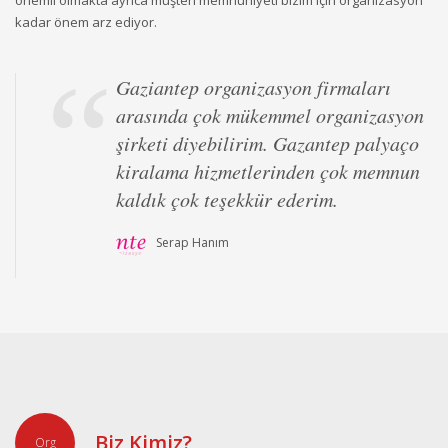
önemli olmakta ayrıca müşteri memnuniyeti bizim için organizasyon
kadar önem arz ediyor.
Gaziantep organizasyon firmaları
arasında çok mükemmel organizasyon
şirketi diyebilirim. Gazantep palyaço
kiralama hizmetlerinden çok memnun
kaldık çok teşekkür ederim.
Serap Hanım
Gaziantep açılış organizasyon
yaptırarak iş yeri organizasyon
hizmetlerimi daima sizlere
yaptırmaktan mutluluk duyuyorum.
Servet Bey
Biz Kimiz?
Org