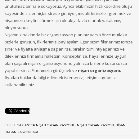
unutulmaz bir hale sokuyoruz. Ayrıca ekibimizin hızlı koordine oluşu
sayesinde sizler hiçbir strese girmiyor, misafirlerinizle ilgilenmek ve
nişanınızın keyfini sürmek için oldukça fazla olanak yakalamış
oluyorsunuz.
Nişanınız hakkında bir organizasyon planınız varsa önce mutlaka
bizlerle görüşün, fikirlerimizi paylaşalım. Eğer bizim fikirlerimiz içinize
siner ve fiyatta anlaşma sağlanırsa, bırakın tüm ihtiyaçlarınızı ve
dileklerinizi firmamız halletsin. Konseptinize, hayallerinize uygun
olan şaşaalı nişan organizasyonunu yalnızca bizlerle kusursuzca
yapabilirsiniz. Firmamızla görüşmek ve
nişan organizasyonu
fiyatları hakkında bilgi edinmek isterseniz, iletişim sayfamızı
kullanabilirsiniz.
ETIKET:
GAZIANTEP NIŞAN ORGANIZASYONU
,
NIŞAN ORGANIZASYON
,
NIŞAN
ORGANIZASYONLARI