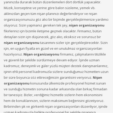
yanınızda durarak bütün düzenlemeleri dört dörtlük yapacaktır.
Müzik, konseptine ve yerine göre balon süsleme, yemek vb.
aklınızdan geçen tüm nişan planınızı değerlendiriyor ve nişan
organizasyonunuzu göz alıcı bir biçimde gerçekleştirmenize yardımcı
oluyoruz. Sizin yapmanız gereken tek şey,
nişan organizasyonu
fikirleriniz için bizimle iletişime geçmek olacaktır. Firmamız, bütün
detayları sizin için düşünecek, göz alıcı, eksiksiz ve sorunsuz bir
nişan organizasyonu
tasarımını sizler için gerçekleştirecektir. Sizin
için, en uygun fiyatla en güzel ve en unutulmaz organizasyonları
hazırlıyoruz.
Nişan organizasyonu
firmamız, çalışmalarını titizlikle
ve güvenli bir şekilde sürdürmeye devam ediyor. İşinde uzman
kadromuz, deneyimli ve güler yüzlü müşteri destek danışmanlarımız,
işinin ehli personel kadromuzla sizlere sunduğumuz hizmetten uzun
bir süre boyunca söz ettireceğimizin garantisini veriyoruz.
Nişan
organizasyonu
konusunda ülkemizde profesyonel hizmet sunan
ve sunduğu hizmetin sonuna kadar arkasında olan birkaç firmadan
bir tanesiyiz. Bizler, verdiğimiz hizmetle sizlerin hem ekonomisini
hem de konuklarınızın, sizlerin maksimum beğenisini gözetiyoruz.
Birbirinden şık ve görkemli nişan organizasyonları düzenliyor, işinde
uzman kadromuzla birlikte profesyonel bir şekilde nişanınızı