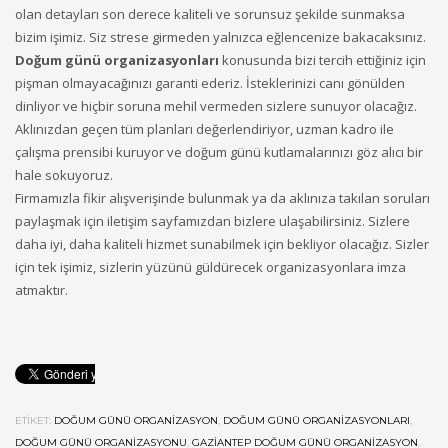
olan detayları son derece kaliteli ve sorunsuz şekilde sunmaksa
bizim işimiz. Siz strese girmeden yalnızca eğlencenize bakacaksınız.
Doğum günü organizasyonları
konusunda bizi tercih ettiğiniz için
pişman olmayacağınızı garanti ederiz. İsteklerinizi canı gönülden
dinliyor ve hiçbir soruna mehil vermeden sizlere sunuyor olacağız.
Aklınızdan geçen tüm planları değerlendiriyor, uzman kadro ile
çalışma prensibi kuruyor ve doğum günü kutlamalarınızı göz alıcı bir
hale sokuyoruz.
Firmamızla fikir alışverişinde bulunmak ya da aklınıza takılan soruları
paylaşmak için iletişim sayfamızdan bizlere ulaşabilirsiniz. Sizlere
daha iyi, daha kaliteli hizmet sunabilmek için bekliyor olacağız. Sizler
için tek işimiz, sizlerin yüzünü güldürecek organizasyonlara imza
atmaktır.
ETIKET:
DOĞUM GÜNÜ ORGANIZASYON
,
DOĞUM GÜNÜ ORGANIZASYONLARI
,
DOĞUM GÜNÜ ORGANIZASYONU
,
GAZIANTEP DOĞUM GÜNÜ ORGANIZASYON
,