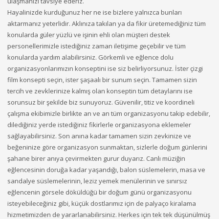
ulaşmanızı tavsiye ederiz.
Hayalinizde kurduğunuz her ne ise bizlere yalnızca bunları
aktarmanız yeterlidir. Aklınıza takılan ya da fikir üretemediğiniz tüm
konularda güler yüzlü ve işinin ehli olan müşteri destek
personellerimizle istediğiniz zaman iletişime geçebilir ve tüm
konularda yardım alabilirsiniz. Görkemli ve eğlence dolu
organizasyonlarımızın konseptini ise siz belirliyorsunuz. İster çizgi
film konsepti seçin, ister şaşaalı bir sunum seçin. Tamamen sizin
tercih ve zevklerinize kalmış olan konseptin tüm detaylarını ise
sorunsuz bir şekilde biz sunuyoruz. Güvenilir, titiz ve koordineli
çalışma ekibimizle birlikte an ve an tüm organizasyonu takip edebilir,
dilediğiniz yerde istediğiniz fikirlerle organizasyona eklemeler
sağlayabilirsiniz. Son anına kadar tamamen sizin zevkinize ve
beğeninize göre organizasyon sunmaktan, sizlerle doğum günlerini
şahane birer anıya çevirmekten gurur duyarız. Canlı müziğin
eğlencesinin doruğa kadar yaşandığı, balon süslemelerin, masa ve
sandalye süslemelerinin, leziz yemek menülerinin ve sınırsız
eğlencenin görsele döküldüğü bir doğum günü organizasyonu
isteyebileceğiniz gibi, küçük dostlarımız için de palyaço kiralama
hizmetimizden de yararlanabilirsiniz. Herkes için tek tek düşünülmüş