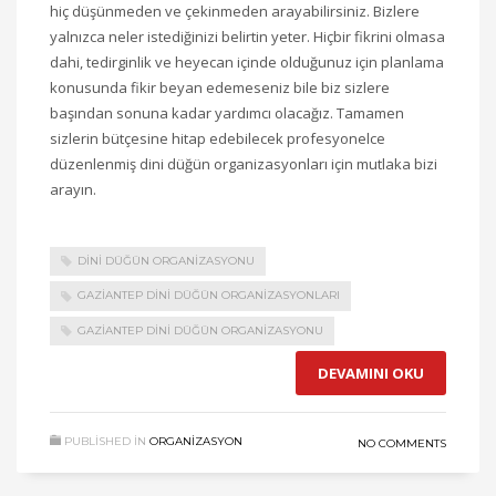
hiç düşünmeden ve çekinmeden arayabilirsiniz. Bizlere
yalnızca neler istediğinizi belirtin yeter. Hiçbir fikrini olmasa
dahi, tedirginlik ve heyecan içinde olduğunuz için planlama
konusunda fikir beyan edemeseniz bile biz sizlere
başından sonuna kadar yardımcı olacağız. Tamamen
sizlerin bütçesine hitap edebilecek profesyonelce
düzenlenmiş dini düğün organizasyonları için mutlaka bizi
arayın.
DINI DÜĞÜN ORGANIZASYONU
GAZIANTEP DINI DÜĞÜN ORGANIZASYONLARI
GAZIANTEP DINI DÜĞÜN ORGANIZASYONU
DEVAMINI OKU
PUBLISHED IN
ORGANIZASYON
NO COMMENTS