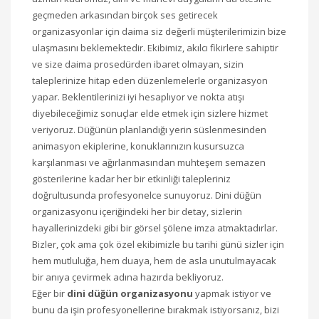
geçmeden arkasından birçok ses getirecek
organizasyonlar için daima siz değerli müşterilerimizin bize
ulaşmasını beklemektedir. Ekibimiz, akılcı fikirlere sahiptir
ve size daima prosedürden ibaret olmayan, sizin
taleplerinize hitap eden düzenlemelerle organizasyon
yapar. Beklentilerinizi iyi hesaplıyor ve nokta atışı
diyebileceğimiz sonuçlar elde etmek için sizlere hizmet
veriyoruz. Düğünün planlandığı yerin süslenmesinden
animasyon ekiplerine, konuklarınızın kusursuzca
karşılanması ve ağırlanmasından muhteşem semazen
gösterilerine kadar her bir etkinliği talepleriniz
doğrultusunda profesyonelce sunuyoruz. Dini düğün
organizasyonu içeriğindeki her bir detay, sizlerin
hayallerinizdeki gibi bir görsel şölene imza atmaktadırlar.
Bizler, çok ama çok özel ekibimizle bu tarihi günü sizler için
hem mutluluğa, hem duaya, hem de asla unutulmayacak
bir anıya çevirmek adına hazırda bekliyoruz.
Eğer bir
dini düğün organizasyonu
yapmak istiyor ve
bunu da işin profesyonellerine bırakmak istiyorsanız, bizi