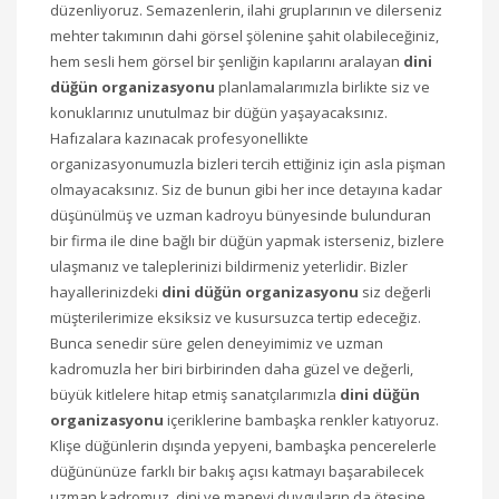
düzenliyoruz. Semazenlerin, ilahi gruplarının ve dilerseniz
mehter takımının dahi görsel şölenine şahit olabileceğiniz,
hem sesli hem görsel bir şenliğin kapılarını aralayan
dini
düğün organizasyonu
planlamalarımızla birlikte siz ve
konuklarınız unutulmaz bir düğün yaşayacaksınız.
Hafızalara kazınacak profesyonellikte
organizasyonumuzla bizleri tercih ettiğiniz için asla pişman
olmayacaksınız. Siz de bunun gibi her ince detayına kadar
düşünülmüş ve uzman kadroyu bünyesinde bulunduran
bir firma ile dine bağlı bir düğün yapmak isterseniz, bizlere
ulaşmanız ve taleplerinizi bildirmeniz yeterlidir. Bizler
hayallerinizdeki
dini düğün organizasyonu
siz değerli
müşterilerimize eksiksiz ve kusursuzca tertip edeceğiz.
Bunca senedir süre gelen deneyimimiz ve uzman
kadromuzla her biri birbirinden daha güzel ve değerli,
büyük kitlelere hitap etmiş sanatçılarımızla
dini düğün
organizasyonu
içeriklerine bambaşka renkler katıyoruz.
Klişe düğünlerin dışında yepyeni, bambaşka pencerelerle
düğününüze farklı bir bakış açısı katmayı başarabilecek
uzman kadromuz, dini ve manevi duyguların da ötesine