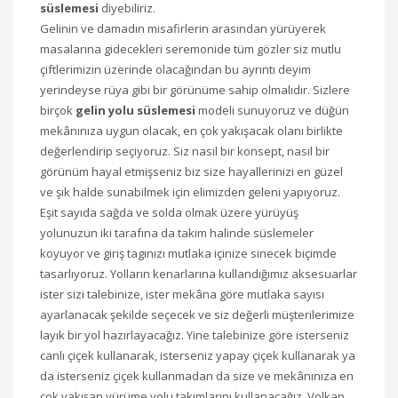
süslemesi
diyebiliriz.
Gelinin ve damadın misafirlerin arasından yürüyerek
masalarına gidecekleri seremonide tüm gözler siz mutlu
çiftlerimizin üzerinde olacağından bu ayrıntı deyim
yerindeyse rüya gibi bir görünüme sahip olmalıdır. Sizlere
birçok
gelin yolu süslemesi
modeli sunuyoruz ve düğün
mekânınıza uygun olacak, en çok yakışacak olanı birlikte
değerlendirip seçiyoruz. Siz nasıl bir konsept, nasıl bir
görünüm hayal etmişseniz biz size hayallerinizi en güzel
ve şık halde sunabilmek için elimizden geleni yapıyoruz.
Eşit sayıda sağda ve solda olmak üzere yürüyüş
yolunuzun iki tarafına da takım halinde süslemeler
koyuyor ve giriş tagınızı mutlaka içinize sinecek biçimde
tasarlıyoruz. Yolların kenarlarına kullandığımız aksesuarlar
ister sizi talebinize, ister mekâna göre mutlaka sayısı
ayarlanacak şekilde seçecek ve siz değerli müşterilerimize
layık bir yol hazırlayacağız. Yine talebinize göre isterseniz
canlı çiçek kullanarak, isterseniz yapay çiçek kullanarak ya
da isterseniz çiçek kullanmadan da size ve mekânınıza en
çok yakışan yürüme yolu takımlarını kullanacağız. Volkan