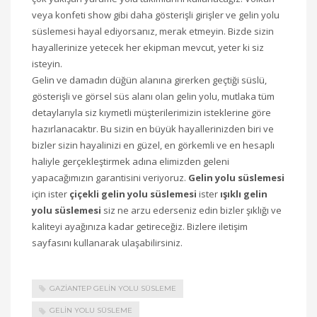
veya konfeti show gibi daha gösterişli girişler ve gelin yolu
süslemesi hayal ediyorsanız, merak etmeyin. Bizde sizin
hayallerinize yetecek her ekipman mevcut, yeter ki siz
isteyin.
Gelin ve damadın düğün alanına girerken geçtiği süslü,
gösterişli ve görsel süs alanı olan gelin yolu, mutlaka tüm
detaylarıyla siz kıymetli müşterilerimizin isteklerine göre
hazırlanacaktır. Bu sizin en büyük hayallerinizden biri ve
bizler sizin hayalinizi en güzel, en görkemli ve en hesaplı
haliyle gerçekleştirmek adına elimizden geleni
yapacağımızın garantisini veriyoruz.
Gelin yolu süslemesi
için ister
çiçekli gelin yolu süslemesi
ister
ışıklı gelin
yolu süslemesi
siz ne arzu ederseniz edin bizler şıklığı ve
kaliteyi ayağınıza kadar getireceğiz. Bizlere iletişim
sayfasını kullanarak ulaşabilirsiniz.
GAZIANTEP GELIN YOLU SÜSLEME
GELIN YOLU SÜSLEME