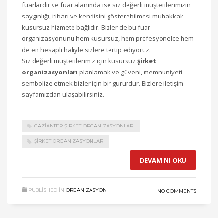
fuarlardır ve fuar alanında ise siz değerli müşterilerimizin
saygınlığı, itibarı ve kendisini gösterebilmesi muhakkak
kusursuz hizmete bağlıdır. Bizler de bu fuar
organizasyonunu hem kusursuz, hem profesyonelce hem
de en hesaplı haliyle sizlere tertip ediyoruz.
Siz değerli müşterilerimiz için kusursuz
şirket
organizasyonları
planlamak ve güveni, memnuniyeti
sembolize etmek bizler için bir gururdur. Bizlere iletişim
sayfamızdan ulaşabilirsiniz.
GAZIANTEP ŞIRKET ORGANIZASYONLARI
ŞIRKET ORGANIZASYONLARI
DEVAMINI OKU
PUBLISHED IN
ORGANIZASYON
NO COMMENTS