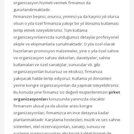
organizasyon hizmeti vermek firmamızı da
gururlandırmaktadır.
Firmanızın beşinci, onuncu, yirminci ya da kaçıncı yılı olursa
olsun o yıla özel firmanıza yakışır bir yıl dönümü kutlaması
tertip etmek isteyebilirsiniz. Tüm kutlama
organizasyonlarınızda sunduğumuz detaylar profesyonel
ekiple ve ekipmanlarla sunulmaktadır. O yıla özel olarak
hazırlanan promosyon malzemeler, yine o yıla özel sahne
ve organizasyon sahası dekorları, davetiyeler, sahne
kutlamaları ve özel sanatçılar, sunucular vb. gibi
organizasyonları kusursuz ve eksiksiz, firmanıza
yakışacak halde tertip ediyoruz. Kutlama yıl dönümleri
yerine kongre organizasyonları da yapmak isteyebilirsiniz.
Bu konuda yine firmamız siz değerli müşterilerimizin
şirket
organizasyonları
konusunda yanınızda olacaktır.
Firmanızın ulusal ya da uluslar arası kongre
organizasyonları, firmamızca en ince detayına kadar
planlanmaktadır. Karşılama hostesleri, müzik ve ses sahne
sistemleri, otel rezervasyonları, sanatçı, sunucu ve
süsleme organizasyonları gibi birçok kaliteli hizmet de