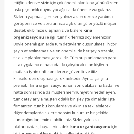
ettiğinizden ve sizin için çok önemli olan kına gününüzden
asla pişmanlık duymayacağınızı da önemle vurgularız.
Sizlerin yapması gereken yalnızca son derece yardıma,
görüşlerinize ve sorularınıza açık olan güler yüzlü müşteri
destek ekibimize ulaşmanız ve bizlere
kına
organizasyonu
ile ilgili tüm fikirlerinizi söylemenizdir.
Böyle önemli günlerde tüm detayların düşünülmesi, hiçbir
şeyin atlanılmaması ve en önemlisi de her şeyin özenle,
titizlikle planlanması gereklidir. Tüm bu planlamanın yanı
sıra uygulama esnasında da çalışılacak olan kişilerin
mutlaka işinin ehli, son derece güvenilir ve titiz
kimselerden oluşması gerekmektedir. Ayrıca çalışma
prensibi, kına organizasyonunun son dakikasına kadar ve
hatta sonrasında da müşteri memnuniyetini hedefleyen,
tüm detaylarıyla müşteri odaklı bir işleyişte olmalıdır. İşte
firmamızın, tüm bu konularda ve aklınıza takılabilecek
diğer detaylarda sizlere hepsini kusursuz bir şekilde
sunacağından emin olabilirsiniz. Sizler yalnızca
akıllarınızdaki, hayallerinizdeki
kına organizasyonu
için
bizi arayın ve aklınızdaki, hayallerinizdeki tüm