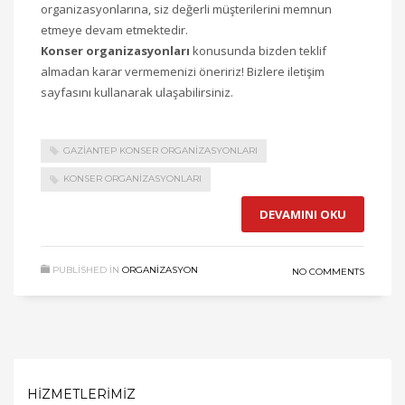
organizasyonlarına, siz değerli müşterilerini memnun
etmeye devam etmektedir.
Konser organizasyonları
konusunda bizden teklif
almadan karar vermemenizi öneririz! Bizlere iletişim
sayfasını kullanarak ulaşabilirsiniz.
GAZIANTEP KONSER ORGANIZASYONLARI
KONSER ORGANIZASYONLARI
DEVAMINI OKU
PUBLISHED IN
ORGANIZASYON
NO COMMENTS
HIZMETLERIMIZ