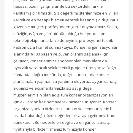
hassas, özenli çalışmaları ile bu sektördeki farkını
kanıtlamış bir firmadır. Siz değerli müşterilerimize en iyi, en
kaliteli ve en hesaplı hizmeti vererek kazanmış olduğumuz
güven ve müşteri portföyünden gurur duymaktayız. Sesin,
müziğin, ışığın ve görüntünün olduğu her yerde son
teknoloji ekipmanlarla ve deneyimli, profesyonel teknik
kadromuzla hizmet sunmaktayız. Konser organizasyonları
alanında %100 başarı ve güven oranını sağlamak için
çalışıyor, konserlerimize sponsor olan markalara da
ayrıcalık yaratacak şekilde etkili projeler üretiyoruz. Doğru
zamanda, doğru mekânda, doğru sanatçılarla konser
planlamaları yapmanıza yardımcı oluyoruz. Uygun sanatçı
ekibimiz ve ekipmanlarımızla siz saygı değer
müşterilerimizin planladığı tüm konser organizasyonları
için akıllardan kazınamayacak hizmet sunuyoruz. Konser
organizasyonları bizler için, sanatın ve memnuniyetin bir
arada bulunduğu, özel değerleri bir araya getirmeyi ifade
etmektedir. Bu nedenle en doğru ve en güncel sanatçı
fiyatlarıyla birlikte firmamız tüm hızıyla konser