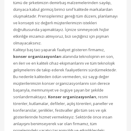
tümü de şirketimizin demirbaş malzemelerinden sayılıp,
dünyaca kabul görmüş birinci sınıf kalitede markalardan
oluşmaktadır. Prensiplerimiz gereği tüm düzeni, planlamayı
ve konsepti siz değerli müşterilerimizin istekleri
doğrultusunda yapmaktayız. İçinize sinmeyecek hiçbir
etkinliğe imzamızı atmıyoruz, bizi seçtiğiniz için pişman
olmayacaksınız.
Kaliteyi baş tacı yaparak faaliyet gösteren firmamız,
konser organizasyonları
alanında teknolojinin en son,
en ileri ve en kaliteli cihaz-ekipmanlarını ve tüm teknolojik
gelişmelerini de takip ederek faaliyetlerini sürdürmektedir.
Bu nedenle kaliteden ödün vermeden, siz saygı değer
müşterilerimizin konser organizasyonlarını son derece
başarıyla, memnuniyet ve övgüye şayan bir şekilde
sonlandırmaktayız.
Konser organizasyonları
, resmi
törenler, kutlamalar, defileler, açılış törenleri, paneller ve
konferanslar, şenlikler, festivaller gibi tüm ses ve ışık
gösterilerinde hizmet vermekteyiz. Sektörde önce insan
anlayışını benimseyerek var olan firmamız, tüm
projelerindeki yaratıcı tasarımcılığı ve etkinliklerdeki