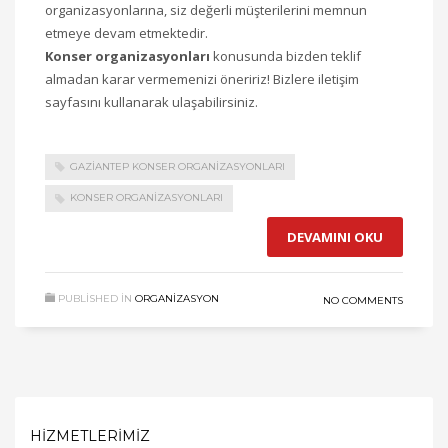
organizasyonlarına, siz değerli müşterilerini memnun
etmeye devam etmektedir.
Konser organizasyonları
konusunda bizden teklif
almadan karar vermemenizi öneririz! Bizlere iletişim
sayfasını kullanarak ulaşabilirsiniz.
GAZIANTEP KONSER ORGANIZASYONLARI
KONSER ORGANIZASYONLARI
DEVAMINI OKU
PUBLISHED IN
ORGANIZASYON
NO COMMENTS
HIZMETLERIMIZ