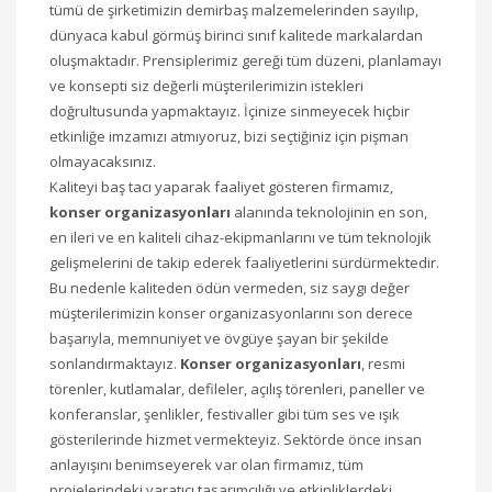
tümü de şirketimizin demirbaş malzemelerinden sayılıp,
dünyaca kabul görmüş birinci sınıf kalitede markalardan
oluşmaktadır. Prensiplerimiz gereği tüm düzeni, planlamayı
ve konsepti siz değerli müşterilerimizin istekleri
doğrultusunda yapmaktayız. İçinize sinmeyecek hiçbir
etkinliğe imzamızı atmıyoruz, bizi seçtiğiniz için pişman
olmayacaksınız.
Kaliteyi baş tacı yaparak faaliyet gösteren firmamız,
konser organizasyonları
alanında teknolojinin en son,
en ileri ve en kaliteli cihaz-ekipmanlarını ve tüm teknolojik
gelişmelerini de takip ederek faaliyetlerini sürdürmektedir.
Bu nedenle kaliteden ödün vermeden, siz saygı değer
müşterilerimizin konser organizasyonlarını son derece
başarıyla, memnuniyet ve övgüye şayan bir şekilde
sonlandırmaktayız.
Konser organizasyonları
, resmi
törenler, kutlamalar, defileler, açılış törenleri, paneller ve
konferanslar, şenlikler, festivaller gibi tüm ses ve ışık
gösterilerinde hizmet vermekteyiz. Sektörde önce insan
anlayışını benimseyerek var olan firmamız, tüm
projelerindeki yaratıcı tasarımcılığı ve etkinliklerdeki