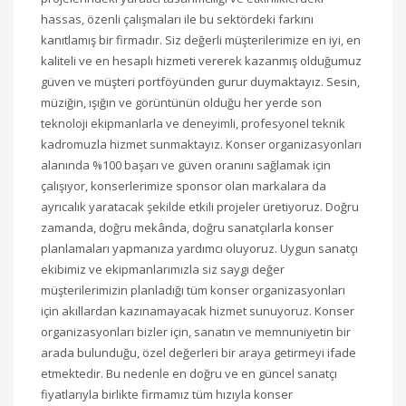
hassas, özenli çalışmaları ile bu sektördeki farkını
kanıtlamış bir firmadır. Siz değerli müşterilerimize en iyi, en
kaliteli ve en hesaplı hizmeti vererek kazanmış olduğumuz
güven ve müşteri portföyünden gurur duymaktayız. Sesin,
müziğin, ışığın ve görüntünün olduğu her yerde son
teknoloji ekipmanlarla ve deneyimli, profesyonel teknik
kadromuzla hizmet sunmaktayız. Konser organizasyonları
alanında %100 başarı ve güven oranını sağlamak için
çalışıyor, konserlerimize sponsor olan markalara da
ayrıcalık yaratacak şekilde etkili projeler üretiyoruz. Doğru
zamanda, doğru mekânda, doğru sanatçılarla konser
planlamaları yapmanıza yardımcı oluyoruz. Uygun sanatçı
ekibimiz ve ekipmanlarımızla siz saygı değer
müşterilerimizin planladığı tüm konser organizasyonları
için akıllardan kazınamayacak hizmet sunuyoruz. Konser
organizasyonları bizler için, sanatın ve memnuniyetin bir
arada bulunduğu, özel değerleri bir araya getirmeyi ifade
etmektedir. Bu nedenle en doğru ve en güncel sanatçı
fiyatlarıyla birlikte firmamız tüm hızıyla konser