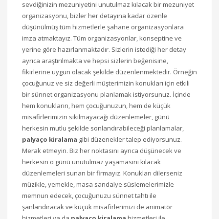
sevdiğinizin mezuniyetini unutulmaz kılacak bir mezuniyet
organizasyonu, bizler her detayına kadar özenle
düşünülmüş tüm hizmetlerle şahane organizasyonlara
imza atmaktayız. Tüm organizasyonlar, konseptine ve
yerine göre hazırlanmaktadır. Sizlerin istediği her detay
ayrıca araştırılmakta ve hepsi sizlerin beğenisine,
fikirlerine uygun olacak şekilde düzenlenmektedir. Örneğin
çocuğunuz ve siz değerli müşterimizin konukları için etkili
bir sünnet organizasyonu planlamak istiyorsunuz. İçinde
hem konukların, hem çocuğunuzun, hem de küçük
misafirlerimizin sıkılmayacağı düzenlemeler, günü
herkesin mutlu şekilde sonlandırabileceği planlamalar,
palyaço kiralama
gibi düzenekler talep ediyorsunuz.
Merak etmeyin. Biz her noktasını ayrıca düşünecek ve
herkesin o günü unutulmaz yaşamasını kılacak
düzenlemeleri sunan bir firmayız. Konukları dilerseniz
müzikle, yemekle, masa sandalye süslemelerimizle
memnun edecek, çocuğunuzu sünnet tahtı ile
şanlandıracak ve küçük misafirlerimizi de animatör
hizmetleri ya da
palyaço kiralama
hizmetleri ile